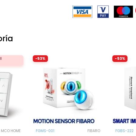
oría
l
-53%
-53%
MCO HOME
FGMS-001
FIBARO
FGBS-222