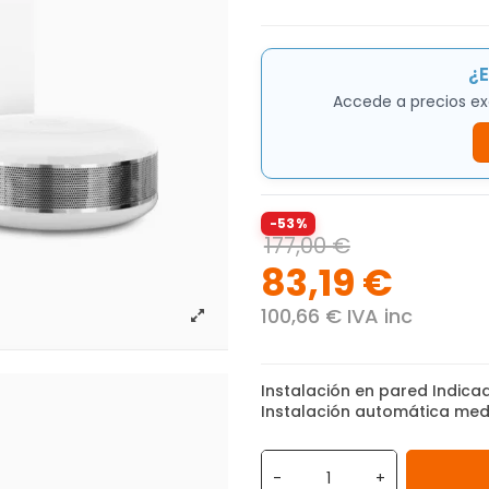
¿E
Accede a precios ex
-53%
177,00 €
83,19 €
100,66 € IVA inc
Instalación en pared Indicad
Instalación automática medi
-
+