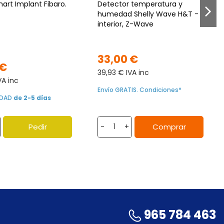
art Implant Fibaro.
Detector temperatura y
humedad Shelly Wave H&T -
interior, Z-Wave
33,00 €
 €
39,93 € IVA inc
VA inc
Envío GRATIS. Condiciones*
LIDAD
de 2-5 días
Pedir
Comprar
-
+
965 784 463