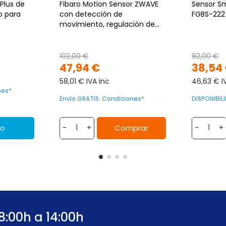
Plus de
Fibaro Motion Sensor ZWAVE
Sensor Sm
o para
con detección de
FGBS-222
movimiento, regulación de
temperatura y luminosidad
102,00 €
82,00 €
47,94 €
38,54
58,01 € IVA inc
46,63 € I
nes*
Envío GRATIS. Condiciones*
DISPONIBI
to
Comprar
-
+
-
+
8:00h a 14:00h