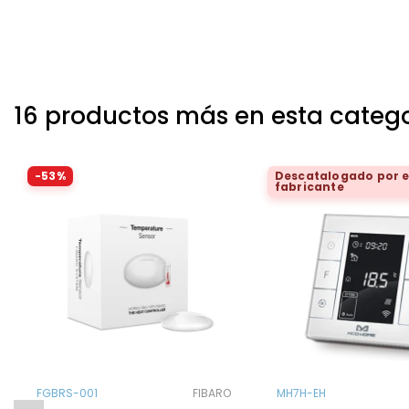
16 productos más en esta categ
-53%
Descatalogado por e
fabricante
FGBRS-001
FIBARO
MH7H-EH