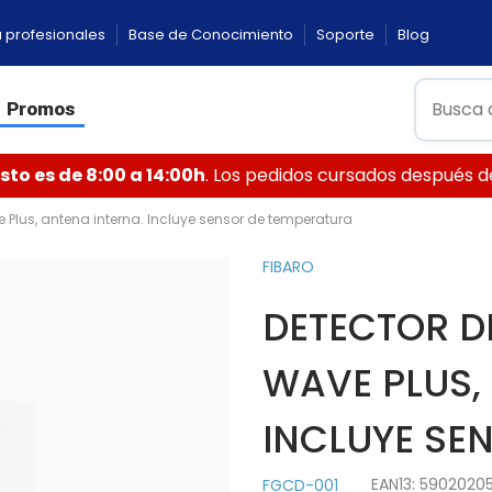
 profesionales
Base de Conocimiento
Soporte
Blog
Promos
to es de 8:00 a 14:00h
. Los pedidos cursados después de 
Plus, antena interna. Incluye sensor de temperatura
FIBARO
DETECTOR D
WAVE PLUS,
INCLUYE SE
EAN13:
5902020
FGCD-001