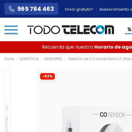
965 784 463
Envío gratuito*
Asesoramiento a
Recuerda que nuestro
Horario de agos
Inicio
DOMÓTICA
SENSORES
Detector de CO inalámbrico Z-Wave 
-53%