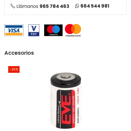
664 544 981
Llámanos
965 784 463
Accesorios
-25%