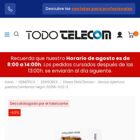
Descubre las
ventajas para profesionales
0
Recuerda que nuestro
Horario de agosto es de
8:00 a 14:00h
. Los pedidos cursados después de las
13:00h. se enviarán al día siguiente.
Inicio
DOMÓTICA
SENSORES
Fibaro Door/Sensor - Sensor apertura
puertas/ventanas negro. FGDW-002-3
Descatalogado por el fabricante
-53%