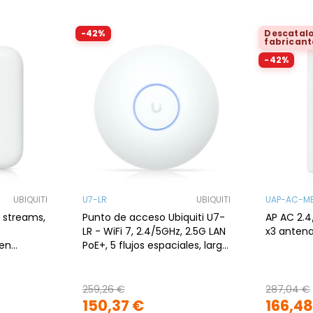
-42%
Descatalo
fabricant
-42%
UBIQUITI
U7-LR
UBIQUITI
UAP-AC-M
4 streams,
Punto de acceso Ubiquiti U7-
AP AC 2.4
LR - WiFi 7, 2.4/5GHz, 2.5G LAN
x3 antena
 en
PoE+, 5 flujos espaciales, largo
Bi), x1
alcance, techo
259,26 €
287,04 €
150,37 €
166,48