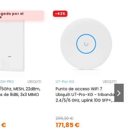
gado por el
-42%
e
ESH-PRO
UBIQUITI
U7-Pro-XG
UBIQUITI
/5Ghz, MESH, 22dBm,
Punto de acceso WiFi 7
s de 8dBi, 3x3 MIMO
Ubiquiti U7-Pro-XG - tribanda
2.4/5/6 GHz, uplink 10G SFP+,
2x2 MIMO, PoE++
296,30 €
 €
171,85 €