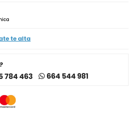
nica
ate te alta
?
664 544 981
5 784 463