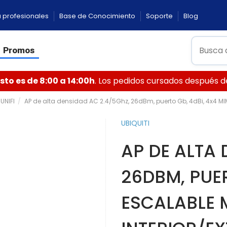
 profesionales
Base de Conocimiento
Soporte
Blog
Promos
to es de 8:00 a 14:00h
. Los pedidos cursados después de 
UNIFI
AP de alta densidad AC 2.4/5Ghz, 26dBm, puerto Gb, 4dBi, 4x4 MIMO
UBIQUITI
AP DE ALTA 
26DBM, PUER
ESCALABLE 