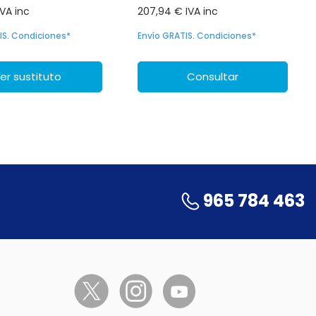
IVA inc
207,94 € IVA inc
IS. Condiciones*
Envío GRATIS. Condiciones*
er sustituto
Consultar
965 784 463