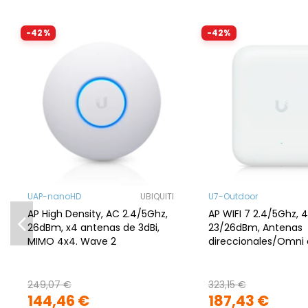
-42%
-42%
UAP-nanoHD
UBIQUITI
U7-Outdoor
AP High Density, AC 2.4/5Ghz,
AP WIFI 7 2.4/5Ghz, 
26dBm, x4 antenas de 3dBi,
23/26dBm, Antenas
MIMO 4x4. Wave 2
direccionales/Omni
2.4/5Ghz (8/3/12.5/4d
2.5Gb
249,07 €
323,15 €
144,46 €
187,43 €