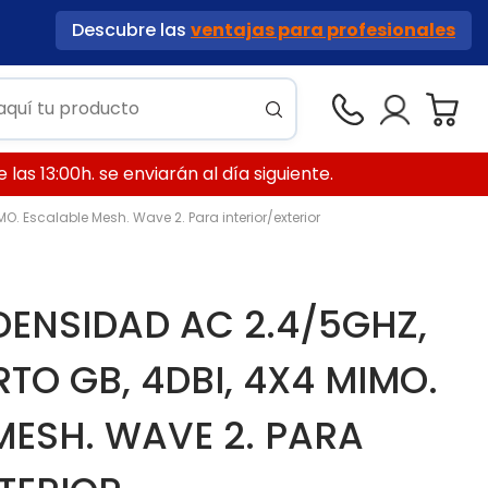
Descubre las
ventajas para profesionales
las 13:00h. se enviarán al día siguiente.
. Escalable Mesh. Wave 2. Para interior/exterior
DENSIDAD AC 2.4/5GHZ,
TO GB, 4DBI, 4X4 MIMO.
MESH. WAVE 2. PARA