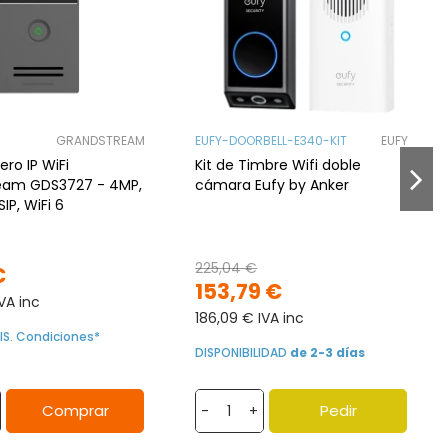
GRANDSTREAM
EUFY-DOORBELL-E340-KIT
EUFY
ero IP WiFi
Kit de Timbre Wifi doble
eam GDS3727 - 4MP,
cámara Eufy by Anker
SIP, WiFi 6
225,04 €
€
153,79 €
VA inc
186,09 € IVA inc
IS. Condiciones*
DISPONIBILIDAD
de 2-3 días
Comprar
Pedir
-
+