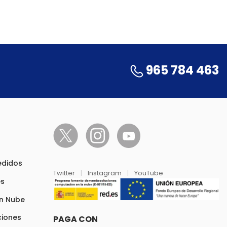
965 784 463
pedidos
Twitter
|
Instagram
|
YouTube
es
en Nube
ciones
PAGA CON