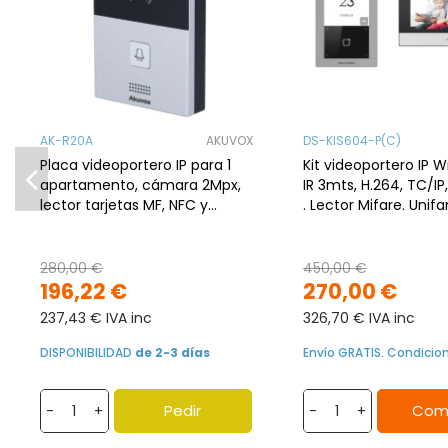
AK-R20A
AKUVOX
DS-KIS604-P(C)
Placa videoportero IP para 1
Kit videoportero IP W
apartamento, cámara 2Mpx,
IR 3mts, H.264, TC/IP,
lector tarjetas MF, NFC y
. Lector Mifare. Unifam
Bluetooth, PoE, IP65
Modelo para empotr
280,00 €
450,00 €
196,22 €
270,00 €
237,43 € IVA inc
326,70 € IVA inc
DISPONIBILIDAD
de 2-3 días
Envío GRATIS. Condicio
Pedir
Com
-
+
-
+