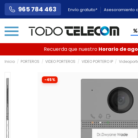
965 784 463
Envío gratuito*
Asesoramiento a
Recuerda que nuestro
Horario de agos
Inicio
PORTEROS
VIDEO PORTEROS
VIDEO PORTERO IP
Videoporte
-45%