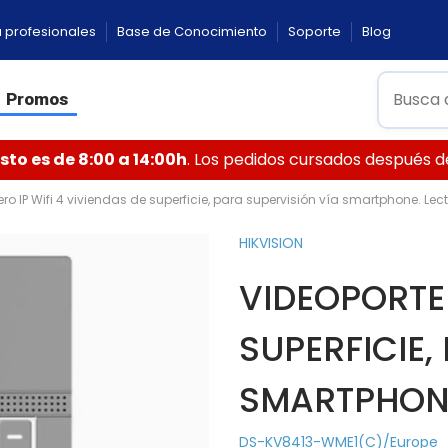
 profesionales
Base de Conocimiento
Soporte
Blog
Promos
to es de 8:00 a 14:00h
. Los pedidos cursados después de 
ro IP Wifi 4 viviendas de superficie, para supervisión vía smartphone. Lect
HIKVISION
VIDEOPORTER
SUPERFICIE,
SMARTPHONE
DS-KV8413-WME1(C)/Europe