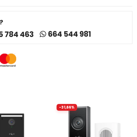
?
664 544 981
5 784 463
-31,66%