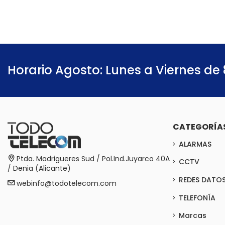
Horario Agosto: Lunes a Viernes de 
CATEGORÍA
ALARMAS
Ptda. Madrigueres Sud / Pol.Ind.Juyarco 40A
CCTV
/ Denia (Alicante)
REDES DATO
webinfo@todotelecom.com
TELEFONÍA
Marcas