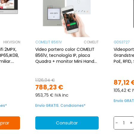
HIKVISION
COMELIT 8561V
COMELIT
GDS3727
ifi 2MPX,
Video portero color COMELIT
Videoport
IP65,IK08,
8561V, tecnología IP, placa
Grandstr
iliar.
Quadra + monitor Mini Hands
PoE, RFID, 
ar
Free, con Wifi.
1.126,04 €
87,12 
788,23 €
105,42 € I
953,75 € IVA inc
Envío GRAT
nes*
Envío GRATIS. Condiciones*
prar
Consultar
-
+