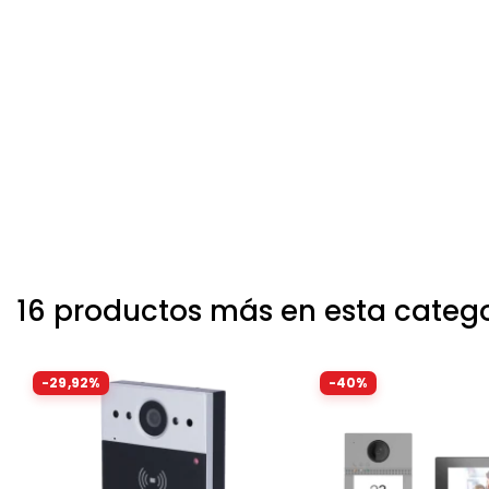
16 productos más en esta categ
-29,92%
-40%