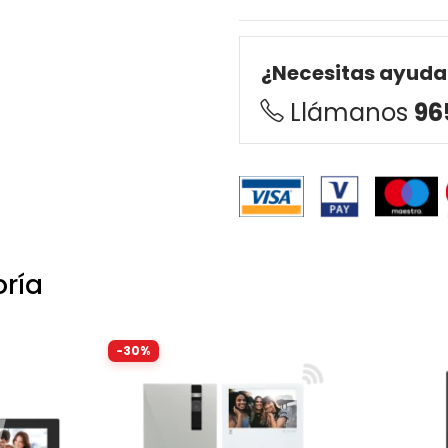
¿Necesitas ayuda
Llámanos
96
oría
-30%