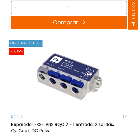
FILTRO
-
+
Comprar
OFERTAS - OUTLET
-17,35%
RQC 2
EK
Repartidor EKSELANS RQC 2 - 1 entrada, 2 salidas,
QuiCoax, DC Pass