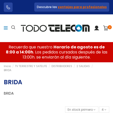
Descubre las
ventajas para profesionales
0
Recuerda que nuestro
Horario de agosto es de
8:00 a 14:00h
. Los pedidos cursados después de las
13:00h. se enviarán al día siguiente.
Inicio
TV TERRESTRE Y SATELITE
DISTRIBUIDORES
2 SALIDAS
BRIDA
BRIDA
BRIDA
En stock primero
4