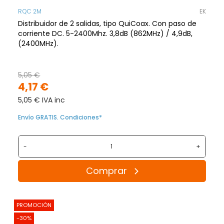
RQC 2M
EK
Distribuidor de 2 salidas, tipo QuiCoax. Con paso de
corriente DC. 5-2400Mhz. 3,8dB (862MHz) / 4,9dB,
(2400MHz).
5,05 €
4,17 €
5,05 € IVA inc
Envío GRATIS. Condiciones*
-
+
Comprar
PROMOCIÓN
-30%