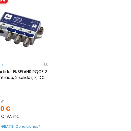
35%
 2
EK
rtidor EKSELANS RQCF 2
entrada, 2 salidas, F, DC
 €
70 €
 € IVA inc
o GRATIS. Condiciones*