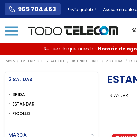
965 784 463
Envío gratuito*
Asesoramiento a
Recuerda que nuestro
Horario de agos
Inicio
TV TERRESTRE Y SATELITE
DISTRIBUIDORES
2 SALIDAS
EST
ESTA
2 SALIDAS
BRIDA
ESTANDAR
ESTANDAR
PICOLLO
MARCA