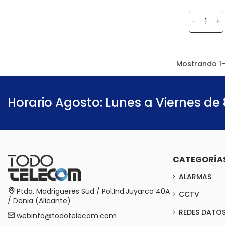
-
+
Mostrando 1-
Horario Agosto: Lunes a Viernes de 
CATEGORÍA
ALARMAS
Ptda. Madrigueres Sud / Pol.Ind.Juyarco 40A
CCTV
/ Denia (Alicante)
REDES DATO
webinfo@todotelecom.com