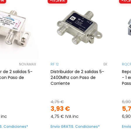
ÓN
-17,35%
-17,
NOVAMAX
RF 12
EK
RQCF
r de 2 salidas 5-
Distribuidor de 2 salidas 5-
Repa
con Paso de
2400Mhz con Paso de
- 1 
Corriente
Pass
4,75 €
6,90
3,93 €
5,
 inc
4,75 € IVA inc
6,90
S. Condiciones*
Envío GRATIS. Condiciones*
Enví