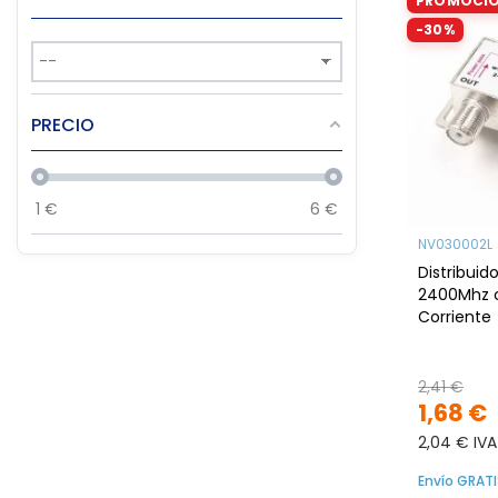
PROMOCI
-30%
PRECIO
1
€
6
€
NV030002L
Distribuido
2400Mhz 
Corriente
2,41 €
1,68 €
2,04 € IVA
Envío GRATI