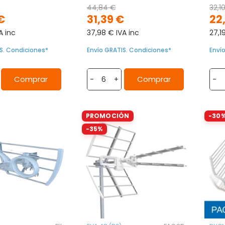
44,84 €
32,1
€
31,39 €
22
A inc
37,98 € IVA inc
27,1
S. Condiciones*
Envío GRATIS. Condiciones*
Enví
Comprar
Comprar
-
+
-
PROMOCIÓN
-30
-35%