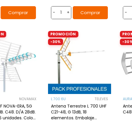
Comprar
Comprar
-
+
-
ÓN
PROMOCIÓN
PRO
-30%
-30
NOVAMAX
L 700 6U
TELEVES
AURA
F NOVA-ERA, 5G
Antena Terrestre L 700 UHF
Ante
dB. C48. D/A 28dB.
C21-48, G 13dB, 18
C48
6 unidades. Color
elementos. Embalaje
colectivo 6U. 112120