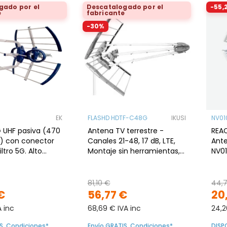
gado por el
Descatalogado por el
-55,
e
fabricante
-30%
EK
FLASHD HDTF-C48G
IKUSI
NV01
HF pasiva (470
Antena TV terrestre -
REA
) con conector
Canales 21-48, 17 dB, LTE,
Ant
iltro 5G. Alto
Montaje sin herramientas,
NV01
D/A &gt 20 dB
12-1
81,10 €
44,
€
56,77 €
20
A inc
68,69 € IVA inc
24,2
S. Condiciones*
Envío GRATIS. Condiciones*
DISP