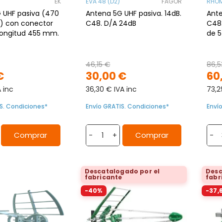
EK
EVA 48 (D2)
FAGOR
RHOM
HF pasiva (470
Antena 5G UHF pasiva. 14dB.
Ante
) con conector
C48. D/A 24dB
C48.
 Longitud 455 mm.
de 5
46,15 €
86,5
€
30,00 €
60
A inc
36,30 € IVA inc
73,2
S. Condiciones*
Envío GRATIS. Condiciones*
Enví
Comprar
Comprar
-
+
-
Descatalogado por el
Desc
fabricante
fabr
-40%
-37,