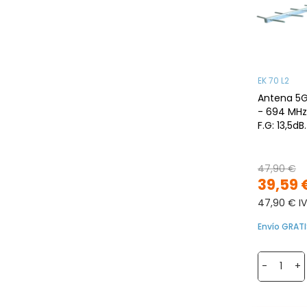
EK 70 L2
Antena 5G U
- 694 MHz
F.G: 13,5dB.
47,90 €
39,59 
47,90 € IV
Envío GRATI
-
+