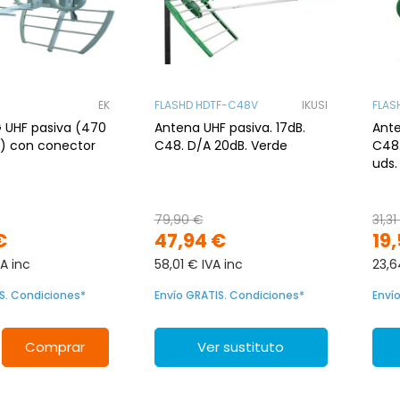
EK
FLASHD HDTF-C48V
IKUSI
FLAS
HF pasiva (470
Antena UHF pasiva. 17dB.
Ante
) con conector
C48. D/A 20dB. Verde
C48.
uds
79,90 €
31,31
€
47,94 €
19
A inc
58,01 € IVA inc
23,6
S. Condiciones*
Envío GRATIS. Condiciones*
Enví
Comprar
Ver sustituto