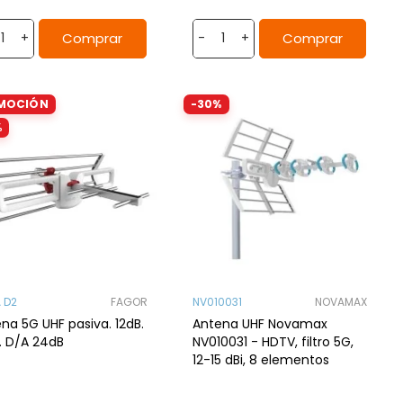
Comprar
Comprar
+
-
+
MOCIÓN
-30%
%
 D2
FAGOR
NV010031
NOVAMAX
na 5G UHF pasiva. 12dB.
Antena UHF Novamax
. D/A 24dB
NV010031 - HDTV, filtro 5G,
12-15 dBi, 8 elementos