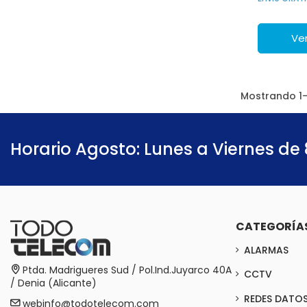
Ver
Mostrando 1-1
Horario Agosto: Lunes a Viernes de 
CATEGORÍA
ALARMAS
Ptda. Madrigueres Sud / Pol.Ind.Juyarco 40A
CCTV
/ Denia (Alicante)
REDES DATO
webinfo@todotelecom.com