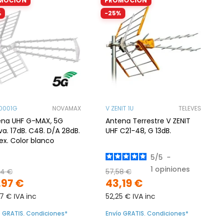
MOCIÓN
PROMOCIÓN
%
-25%
0001G
NOVAMAX
V ZENIT 1U
TELEVES
ena UHF G-MAX, 5G
Antena Terrestre V ZENIT
va. 17dB. C48. D/A 28dB.
UHF C21-48, G 13dB.
lex. Color blanco
5
/
5
-
1
opiniones
24 €
57,58 €
,97 €
43,19 €
7 € IVA inc
52,25 € IVA inc
o GRATIS. Condiciones*
Envío GRATIS. Condiciones*