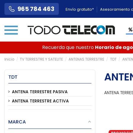
965 784 463
Envío gratuito*
Asesoramiento a
Recuerda que nuestro
Horario de agos
Inicio
TV TERRESTRE Y SATELITE
ANTENAS TERRESTRE
TDT
ANTEN
ANTE
TDT
ANTENA TERRESTRE PASIVA
ANTENA TERRES
ANTENA TERRESTRE ACTIVA
MARCA