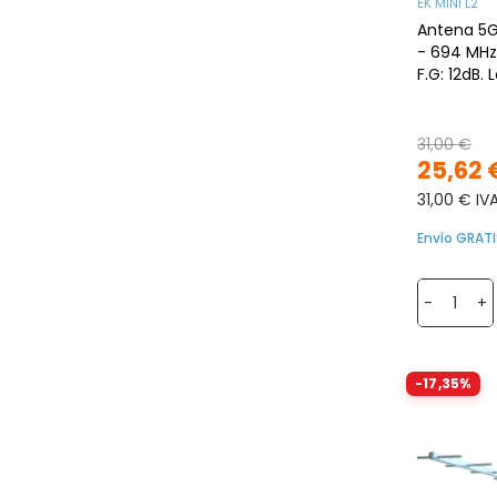
EK MINI L2
Antena 5G U
- 694 MHz
F.G: 12dB.
31,00 €
25,62 
31,00 € IV
Envío GRATI
-
+
-17,35%