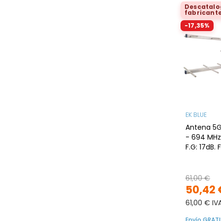
Descatalo
fabricant
-17,35%
EK BLUE
Antena 5G U
- 694 MHz
F.G: 17dB. F
rechazo
61,00 €
50,42 
61,00 € IV
Envío GRATI