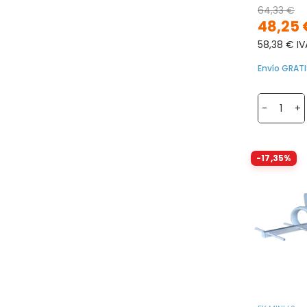
64,33 €
48,25 
58,38 € IV
Envío GRATI
-
+
-17,35%