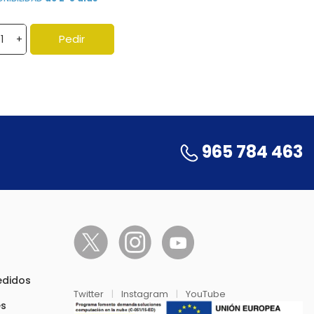
Pedir
+
965 784 463
pedidos
Twitter
|
Instagram
|
YouTube
es