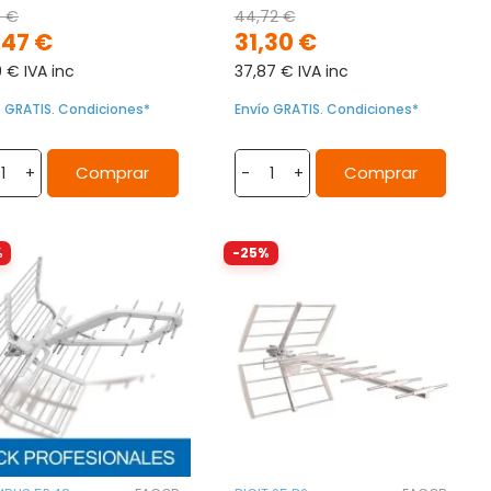
0 €
44,72 €
,47 €
31,30 €
9 € IVA inc
37,87 € IVA inc
o GRATIS. Condiciones*
Envío GRATIS. Condiciones*
Comprar
Comprar
+
-
+
%
-25%