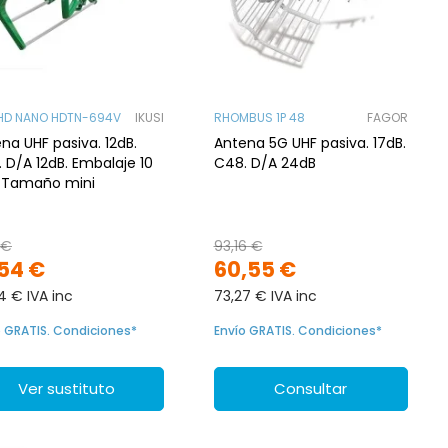
HD NANO HDTN-694V
IKUSI
RHOMBUS 1P 48
FAGOR
na UHF pasiva. 12dB.
Antena 5G UHF pasiva. 17dB.
 D/A 12dB. Embalaje 10
C48. D/A 24dB
. Tamaño mini
 €
93,16 €
,54 €
60,55 €
4 € IVA inc
73,27 € IVA inc
o GRATIS. Condiciones*
Envío GRATIS. Condiciones*
Ver sustituto
Consultar