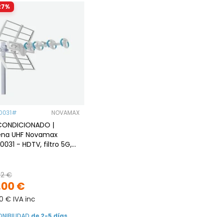
27%
0031#
NOVAMAX
CONDICIONADO |
ena UHF Novamax
0031 - HDTV, filtro 5G,
5 dBi, 8 elementos
72 €
,00 €
0 € IVA inc
ONIBILIDAD
de 2-5 días