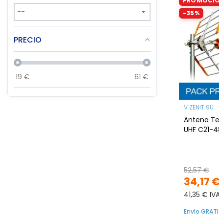
PROMOCI
-35%
PRECIO
19
€
61
€
V ZENIT 9U
Antena Ter
UHF C21-48
52,57 €
34,17 
41,35 € IV
Envío GRATI