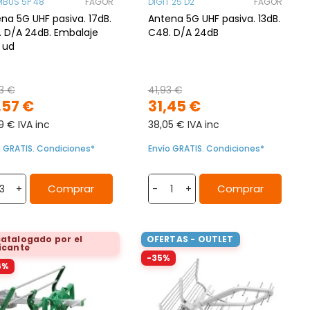
BUS 5P 48
FAGOR
DIGIT 25 D2
FAGOR
na 5G UHF pasiva. 17dB.
Antena 5G UHF pasiva. 13dB.
 D/A 24dB. Embalaje
C48. D/A 24dB
 ud
3 €
41,93 €
,57 €
31,45 €
9 € IVA inc
38,05 € IVA inc
o GRATIS. Condiciones*
Envío GRATIS. Condiciones*
Comprar
Comprar
+
-
+
atalogado por el
OFERTAS - OUTLET
icante
-35%
6%