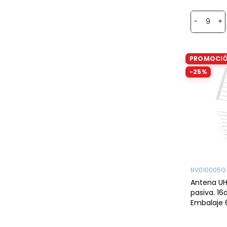
-
+
PROMOCI
-25%
NV010005G
Antena UH
pasiva. 16
Embalaje 
blanco.