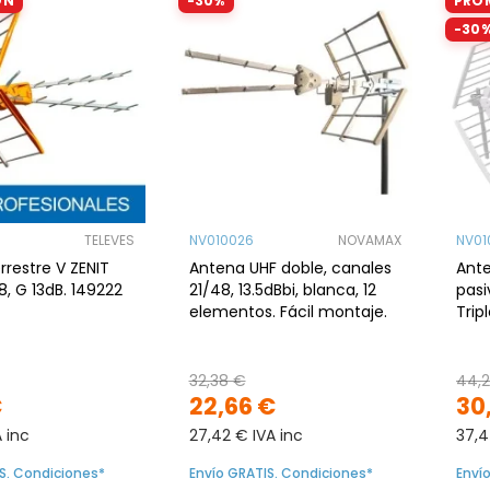
ÓN
-30%
PRO
-30
TELEVES
NV010026
NOVAMAX
NV01
restre V ZENIT
Antena UHF doble, canales
Ant
, G 13dB. 149222
21/48, 13.5dBbi, blanca, 12
pasi
elementos. Fácil montaje.
Trip
32,38 €
44,
€
22,66 €
30
A inc
27,42 € IVA inc
37,4
S. Condiciones*
Envío GRATIS. Condiciones*
Enví