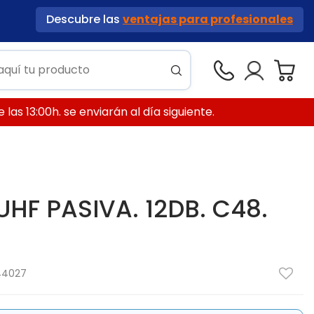
Descubre las
ventajas para profesionales
las 13:00h. se enviarán al día siguiente.
HF PASIVA. 12DB. C48.
44027