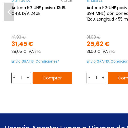
DIGIT 25 D2
FAGOR
EK MINI L2
Antena 5G UHF pasiva. 13dB.
Antena 5G UHF pasiva (470
C48. D/A 24dB
694 MHz) con conect
12dB. Longitud 455 
41,93 €
31,00 €
31,45 €
25,62 €
38,05 € IVA inc
31,00 € IVA inc
Envío GRATIS. Condiciones*
Envío GRATIS. Condicio
Comprar
Com
-
+
-
+