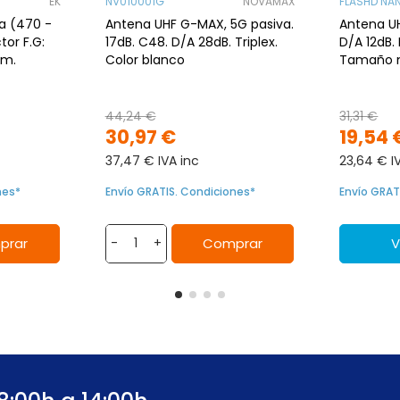
EK
NV010001G
NOVAMAX
FLASHD NA
 -
Antena UHF G-MAX, 5G pasiva.
Antena UH
or F.G:
17dB. C48. D/A 28dB. Triplex.
D/A 12dB.
mm.
Color blanco
Tamaño 
44,24 €
31,31 €
30,97 €
19,54 
37,47 € IVA inc
23,64 € I
nes*
Envío GRATIS. Condiciones*
Envío GRAT
prar
Comprar
V
-
+