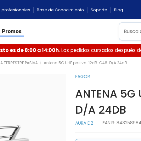
 profesionales
Base de Conocimiento
Soporte
Blog
Promos
to es de 8:00 a 14:00h
. Los pedidos cursados después de 
A TERRESTRE PASIVA
Antena 5G UHF pasiva. 12dB. C48. D/A 24dB
FAGOR
ANTENA 5G U
D/A 24DB
EAN13:
84325898
AURA D2