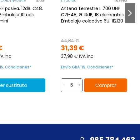
NO HDTN-694V
IKUSI
L 700 6U
TELEVES
F pasiva. 12dB. C48.
Antena Terrestre L 700 UHF
 Embalaje 10 uds.
C21-48, G 13dB, 18 elementos.
mini
Embalaje colectivo 6U. 112120
44,84 €
€
31,39 €
VA inc
37,98 € IVA inc
IS. Condiciones*
Envío GRATIS. Condiciones*
er sustituto
Comprar
-
+