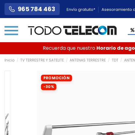
965 784 463
Envío gratuito*
Asesoramiento a
Recuerda que nuestro
Horario de agos
Inicio
TV TERRESTRE Y SATELITE
ANTENAS TERRESTRE
TDT
ANTEN
PROMOCIÓN
-30%