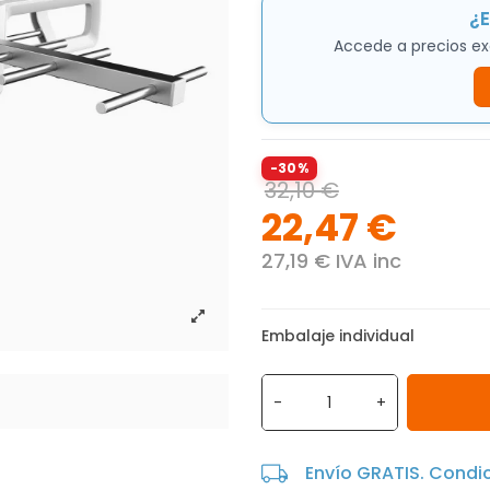
¿E
Accede a precios ex
-30%
32,10 €
22,47 €
27,19 € IVA inc
Embalaje individual
-
+
Envío GRATIS. Condi