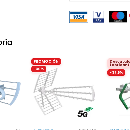
oría
PROMOCIÓN
Descatalo
fabricant
-30%
-37,6%