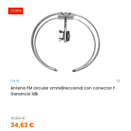
-17,35%
FM IN
EK
Antena FM circular omnidireccional con conector F.
Ganancia 1dB.
41,90 €
34,63 €