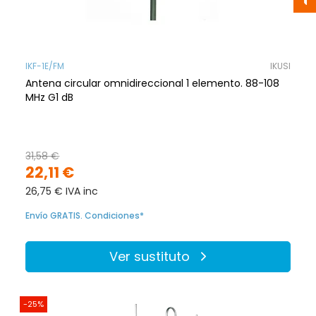
IKF-1E/FM
IKUSI
Antena circular omnidireccional 1 elemento. 88-108
MHz G1 dB
31,58 €
22,11 €
26,75 € IVA inc
Envío GRATIS. Condiciones*
Ver sustituto
-25%