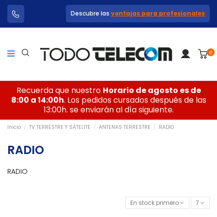
Descubre las
ventajas para profesionales
0
Recuerda que nuestro
Horario de agosto es de
8:00 a 14:00h
. Los pedidos cursados después de las
13:00h. se enviarán al día siguiente.
Inicio
TV TERRESTRE Y SATELITE
ANTENAS TERRESTRE
RADIO
RADIO
RADIO
En stock primero
7