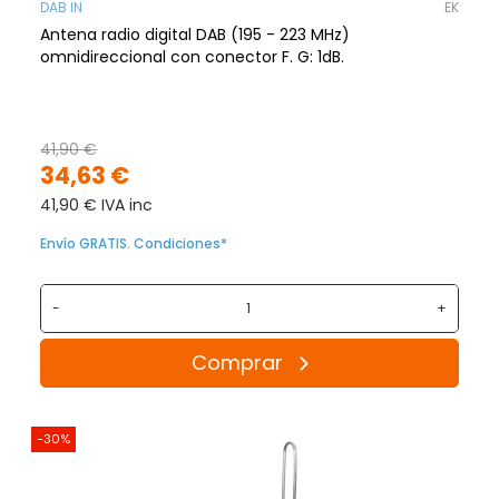
DAB IN
EK
Antena radio digital DAB (195 - 223 MHz)
omnidireccional con conector F. G: 1dB.
41,90 €
34,63 €
41,90 € IVA inc
Envío GRATIS. Condiciones*
-
+
Comprar
-30%