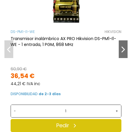
DS-PM1-I1-WE
HIKVISION
Transmisor inalámbrico AX PRO Hikvision DS-PM1-I1-
WE - 1 entrada, 1 PGM, 868 MHz
60,90 €
36,54 €
44,21 € IVA inc
DISPONIBILIDAD
de 2-3 días
-
+
Pedir