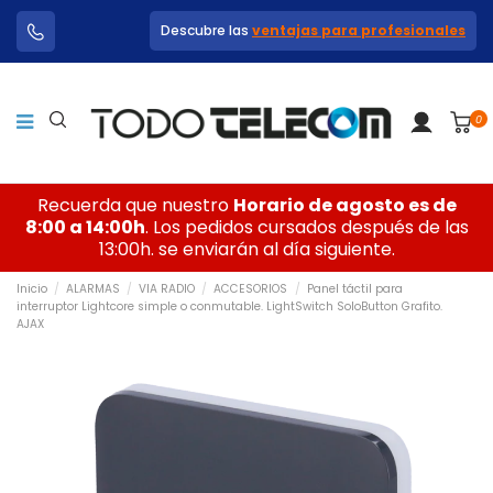
Descubre las
ventajas para profesionales
0
Recuerda que nuestro
Horario de agosto es de
8:00 a 14:00h
. Los pedidos cursados después de las
13:00h. se enviarán al día siguiente.
Inicio
ALARMAS
VIA RADIO
ACCESORIOS
Panel táctil para
interruptor Lightcore simple o conmutable. LightSwitch SoloButton Grafito.
AJAX