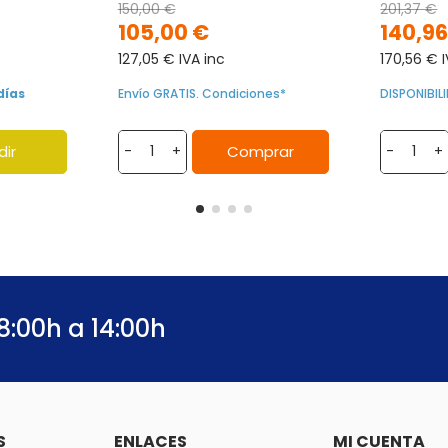
150,00 €
201,37 €
105,00 €
140,96
127,05 € IVA inc
170,56 € I
días
Envío GRATIS. Condiciones*
DISPONIBI
dir
Comprar
-
+
-
+
8:00h a 14:00h
S
ENLACES
MI CUENTA