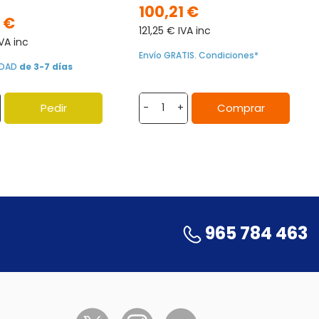
100,21 €
 €
121,25 € IVA inc
VA inc
Envío GRATIS. Condiciones*
LIDAD
de 3-7 días
Pedir
Comprar
-
+
965 784 463