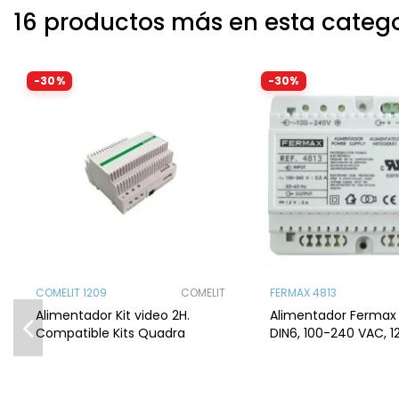
16 productos más en esta categ
-30%
-30%
COMELIT 1209
COMELIT
FERMAX 4813
Alimentador Kit video 2H.
Alimentador Fermax 
Compatible Kits Quadra
DIN6, 100-240 VAC, 1