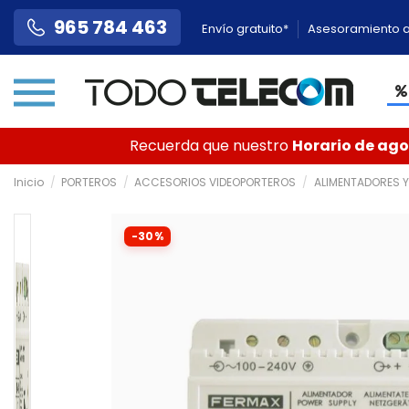
965 784 463
Envío gratuito*
Asesoramiento a
Recuerda que nuestro
Horario de agos
Inicio
PORTEROS
ACCESORIOS VIDEOPORTEROS
ALIMENTADORES Y
-30%