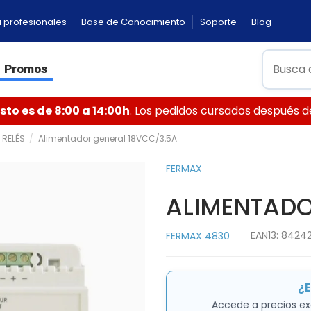
 profesionales
Base de Conocimiento
Soporte
Blog
Promos
to es de 8:00 a 14:00h
. Los pedidos cursados después de 
 RELÉS
Alimentador general 18VCC/3,5A
FERMAX
ALIMENTADO
EAN13:
8424
FERMAX 4830
¿E
Accede a precios ex