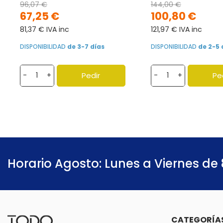
96,07 €
144,00 €
67,25 €
100,80 €
81,37 € IVA inc
121,97 € IVA inc
DISPONIBILIDAD
de 3-7 días
DISPONIBILIDAD
de 2-5 
Pedir
Pe
-
+
-
+
Horario Agosto: Lunes a Viernes de 
CATEGORÍA