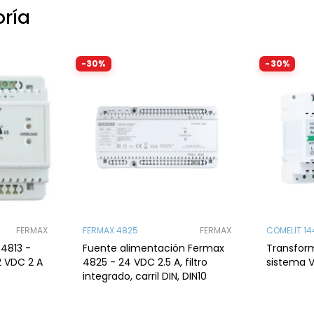
oría
-30%
-30%
FERMAX
FERMAX 4825
FERMAX
COMELIT 14
4813 -
Fuente alimentación Fermax
Transform
2 VDC 2 A
4825 - 24 VDC 2.5 A, filtro
sistema V
integrado, carril DIN, DIN10