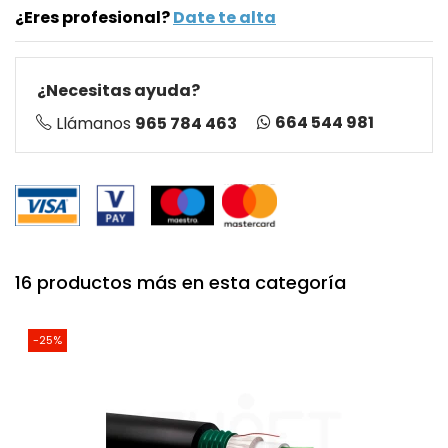
¿Eres profesional?
Date te alta
¿Necesitas ayuda?
664 544 981
Llámanos
965 784 463
16 productos más en esta categoría
-25%