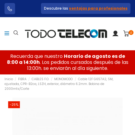
Descubre las
ventajas para profesionales
0
Recuerda que nuestro
Horario de agosto es de
8:00 a 14:00h
. Los pedidos cursados después de las
13:00h. se enviarán al día siguiente.
Inicio
FIBRA
CABLES F.O.
MONOMODO
Cable 12F G657A2, SM,
ajustada, CPR-B2ca, LSZH, exterior, diámetro 6.2mm. Bobina de
2000mts/Corte
-25%