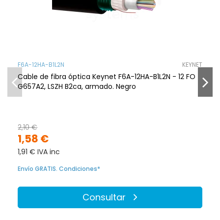
F6A-12HA-B1L2N
KEYNET
Cable de fibra óptica Keynet F6A-12HA-B1L2N - 12 FO
G657A2, LSZH B2ca, armado. Negro
2,10 €
1,58 €
1,91 € IVA inc
Envío GRATIS. Condiciones*
Consultar