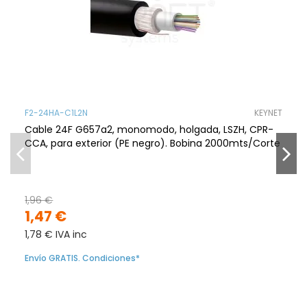
F2-24HA-C1L2N
KEYNET
Cable 24F G657a2, monomodo, holgada, LSZH, CPR-
CCA, para exterior (PE negro). Bobina 2000mts/Corte
1,96 €
1,47 €
1,78 € IVA inc
Envío GRATIS. Condiciones*