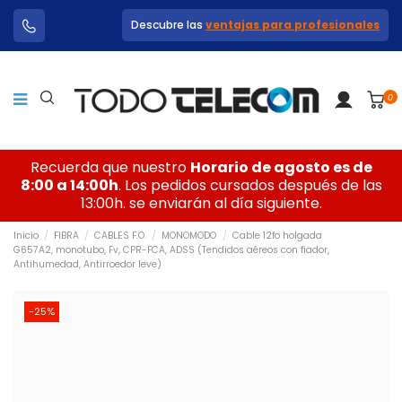
Descubre las
ventajas para profesionales
0
Recuerda que nuestro
Horario de agosto es de
8:00 a 14:00h
. Los pedidos cursados después de las
13:00h. se enviarán al día siguiente.
Inicio
FIBRA
CABLES F.O.
MONOMODO
Cable 12fo holgada
G657A2, monotubo, Fv, CPR-FCA, ADSS (Tendidos aéreos con fiador,
Antihumedad, Antirroedor leve)
-25%