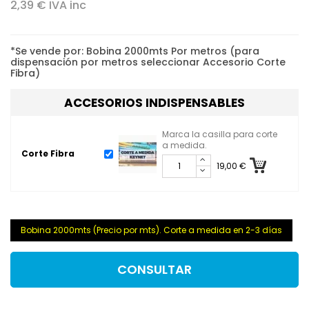
2,39 € IVA inc
*Se vende por: Bobina 2000mts Por metros (para
dispensación por metros seleccionar Accesorio Corte
Fibra)
ACCESORIOS INDISPENSABLES
Marca la casilla para corte
a medida.
Corte Fibra
19,00 €
Bobina 2000mts (Precio por mts). Corte a medida en 2-3 días
CONSULTAR