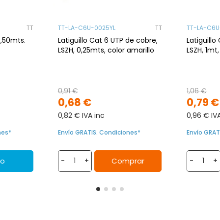
TT
TT-LA-C6U-0025YL
TT
TT-LA-C6
0,50mts.
Latiguillo Cat 6 UTP de cobre,
Latiguill
LSZH, 0,25mts, color amarillo
LSZH, 1mt
0,91 €
1,06 €
0,68 €
0,79 €
0,82 € IVA inc
0,96 € IV
nes*
Envío GRATIS. Condiciones*
Envío GRAT
to
Comprar
-
+
-
+