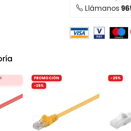
Llámanos
96
oría
l
PROMOCIÓN
-25%
-25%