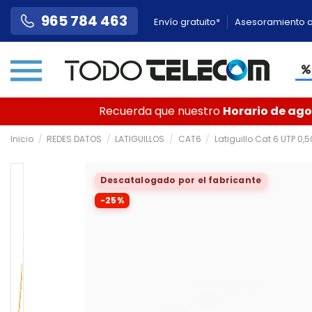
965 784 463
Envío gratuito*
Asesoramiento a
Recuerda que nuestro
Horario de agos
Inicio
REDES DATOS
LATIGUILLOS
CAT6
Latiguillo Cat 6 UTP 0,
Descatalogado por el fabricante
-25%