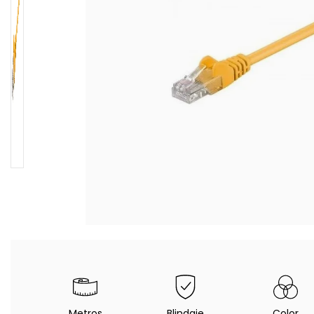
Metros
Blindaje
Color