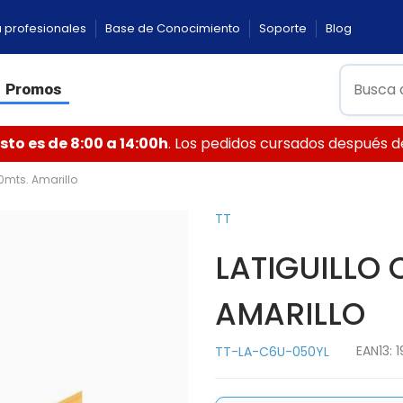
 profesionales
Base de Conocimiento
Soporte
Blog
Promos
to es de 8:00 a 14:00h
. Los pedidos cursados después de 
50mts. Amarillo
TT
LATIGUILLO 
AMARILLO
EAN13:
1
TT-LA-C6U-050YL