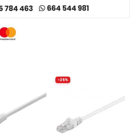
664 544 981
5 784 463
-25%