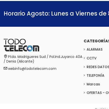
Horario Agosto: Lunes a Viernes de 
CATEGORÍA
ALARMAS
Ptda. Madrigueres Sud / Pol.Ind.Juyarco 40A
CCTV
/ Denia (Alicante)
REDES DATO
webinfo@todotelecom.com
TELEFONÍA
Marcas
OFERTAS - O