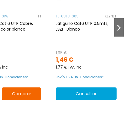
U-01W
TT
TL-6UTJ-005
KEYNET
o Cat 6 UTP Cobre,
Latiguillo Cat6 UTP 0.5mts,
, color blanco
LSZH. Blanco
1,95 €
1,46 €
A inc
1,77 € IVA inc
IS. Condiciones*
Envío GRATIS. Condiciones*
Comprar
Consultar