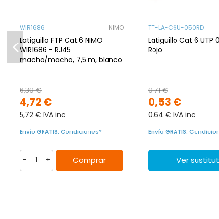
WIR1686
NIMO
TT-LA-C6U-050RD
Latiguillo FTP Cat.6 NIMO
Latiguillo Cat 6 UTP 
WIR1686 - RJ45
Rojo
macho/macho, 7,5 m, blanco
6,30 €
0,71 €
4,72 €
0,53 €
5,72 € IVA inc
0,64 € IVA inc
Envío GRATIS. Condiciones*
Envío GRATIS. Condicio
Comprar
Ver sustitu
-
+