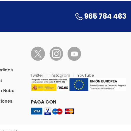
965 784 463
pedidos
Twitter
|
Instagram
|
YouTube
es
en Nube
ciones
PAGA CON