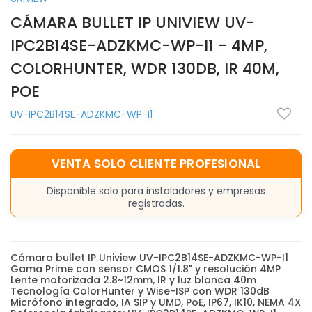
CÁMARA BULLET IP UNIVIEW UV-
IPC2B14SE-ADZKMC-WP-I1 - 4MP,
COLORHUNTER, WDR 130DB, IR 40M,
POE
UV-IPC2B14SE-ADZKMC-WP-I1
VENTA SOLO CLIENTE PROFESIONAL
Disponible solo para instaladores y empresas
registradas.
Cámara bullet IP Uniview UV-IPC2B14SE-ADZKMC-WP-I1
Gama Prime con sensor CMOS 1/1.8" y resolución 4MP
Lente motorizada 2.8~12mm, IR y luz blanca 40m
Tecnología ColorHunter y Wise-ISP con WDR 130dB
Micrófono integrado, IA SIP y UMD, PoE, IP67, IK10, NEMA 4X