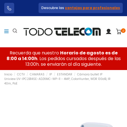
Descubre las
ventajas para profesionales
0
Recuerda que nuestro
Horario de agosto es de
8:00 a 14:00h
. Los pedidos cursados después de las
13:00h. se enviarán al día siguiente.
Inicio
CCTV
CAMARAS
IP
ESTANDAR
Cámara bullet IP
Uniview UV-IPC2B14SE-ADZKMC-WP-I1 - 4MP, ColorHunter, WDR 130dB, IR
40m, PoE