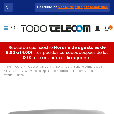
Descubre las
ventajas para profesionales
0
Recuerda que nuestro
Horario de agosto es de
8:00 a 14:00h
. Los pedidos cursados después de las
13:00h. se enviarán al día siguiente.
Inicio
CCTV
ACCESORIOS CCTV
SOPORTES
Soporte cámara Ajax
AJ-MOUNTCAM-A1-W - pared/poste, compatible bullet/domo/turret,
exterior. Blanco