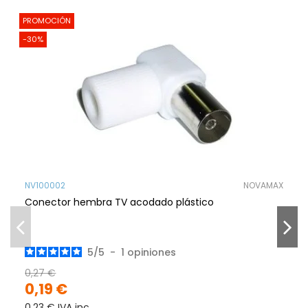
PROMOCIÓN
-30%
NV100002
NOVAMAX
Conector hembra TV acodado plástico
5
/
5
-
1
opiniones
0,27 €
0,19 €
0,23 € IVA inc