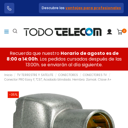
Descubre las
ventajas para profesionales
0
Recuerda que nuestro
Horario de agosto es de
8:00 a 14:00h
. Los pedidos cursados después de las
13:00h. se enviarán al día siguiente.
Inicio
TV TERRESTRE Y SATELITE
CONECTORES
CONECTORES TV
Conector PRO Easy F, "CEI", Acodado blindado. Hembra. Zamak. Clase A+
-35%