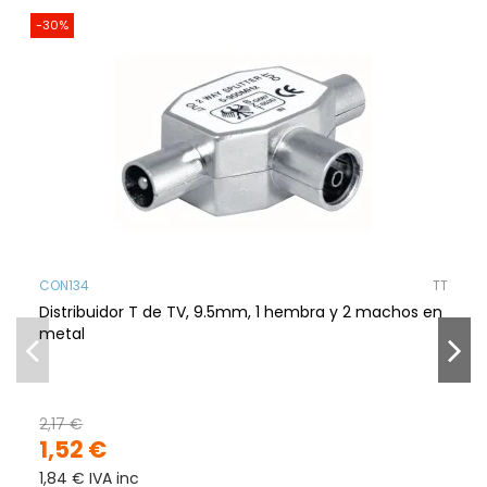
-30%
CON134
TT
Distribuidor T de TV, 9.5mm, 1 hembra y 2 machos en
metal
2,17 €
1,52 €
1,84 € IVA inc