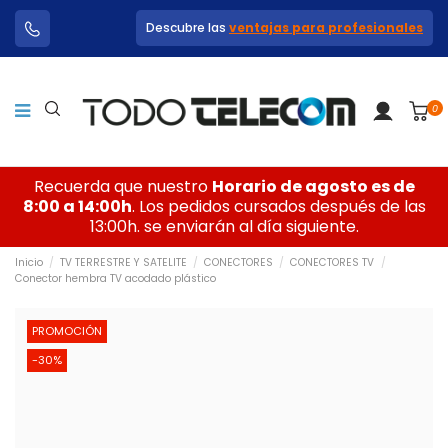
Descubre las
ventajas para profesionales
0
Recuerda que nuestro
Horario de agosto es de
8:00 a 14:00h
. Los pedidos cursados después de las
13:00h. se enviarán al día siguiente.
Inicio
TV TERRESTRE Y SATELITE
CONECTORES
CONECTORES TV
Conector hembra TV acodado plástico
PROMOCIÓN
-30%