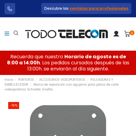
Descubre las
ventajas para profesionales
0
Recuerda que nuestro
Horario de agosto es de
8:00 a 14:00h
. Los pedidos cursados después de las
13:00h. se enviarán al día siguiente.
Inicio
PORTEROS
ACCESORIOS VIDEOPORTEROS
PULSADORES Y
EMBELLECEDOR
Marco de reposición con agujeros para placa de calle
videoporteros Schnëlle. Grafito.
-15%