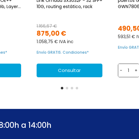
Link Omada SX3032F - 32 SFP+
puertos 
10G, routing estático, rack
GWN7806L
x6 SFP+
1.166,67 €
490,5
875,00 €
593,51 € I
1.058,75 € IVA inc
Envío GRAT
nes*
Envío GRATIS. Condiciones*
Consultar
-
+
8:00h a 14:00h