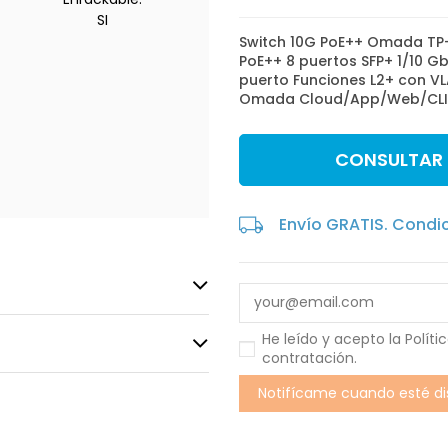
SI
Switch 10G PoE++ Omada TP-
PoE++ 8 puertos SFP+ 1/10 G
puerto Funciones L2+ con VLA
Omada Cloud/App/Web/CLI/
CONSULTAR
Envío GRATIS. Condi
He leído y acepto la
Políti
contratación
.