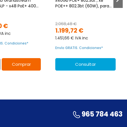
Gb Grandstream
x40Gb POE+ 802.3at , x8
P - x48 PoE+ 400W,
POE++ 802.3bt (60W), para
montaje en rack
2.068,48 €
0 €
1.199,72 €
VA inc
1.451,66 € IVA inc
IS. Condiciones*
Envío GRATIS. Condiciones*
Comprar
Consultar
965 784 463