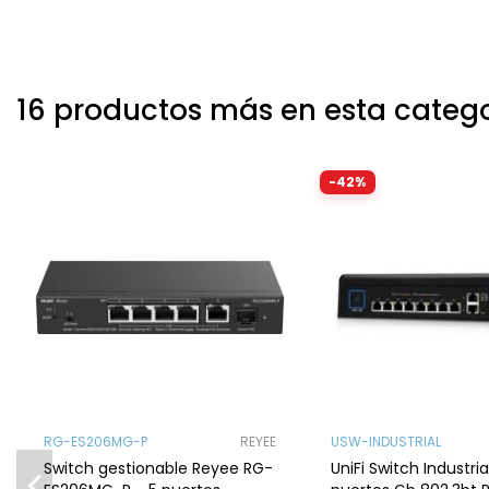
16 productos más en esta categ
-42%
RG-ES206MG-P
REYEE
USW-INDUSTRIAL
Switch gestionable Reyee RG-
UniFi Switch Industrial