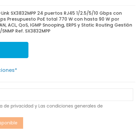
Link SX3832MPP 24 puertos RJ45 1/2.5/5/10 Gbps con
bps Presupuesto PoE total 770 W con hasta 90 W por
N, ACL, QoS, IGMP Snooping, ERPS y Static Routing Gestión
SNMP Ref. SX3832MPP
ciones*
ca de privacidad
y Las
condiciones generales de