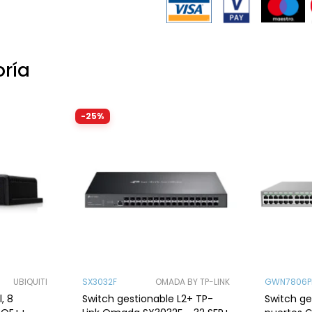
oría
-25%
UBIQUITI
SX3032F
OMADA BY TP-LINK
GWN7806P
, 8
Switch gestionable L2+ TP-
Switch ge