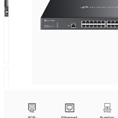
POE:
Ethernet:
Puertos: