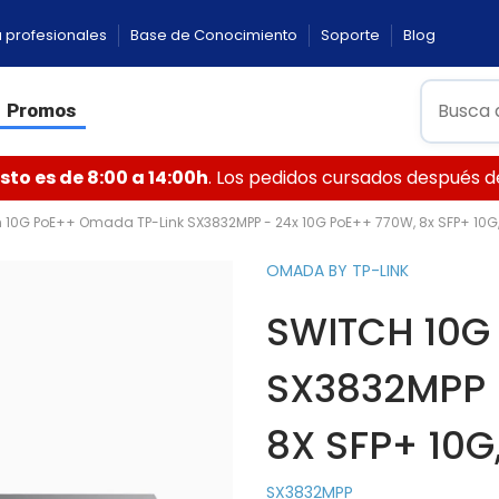
 profesionales
Base de Conocimiento
Soporte
Blog
Promos
to es de 8:00 a 14:00h
. Los pedidos cursados después de 
 10G PoE++ Omada TP-Link SX3832MPP - 24x 10G PoE++ 770W, 8x SFP+ 10G,
OMADA BY TP-LINK
SWITCH 10G
SX3832MPP 
8X SFP+ 10G
SX3832MPP