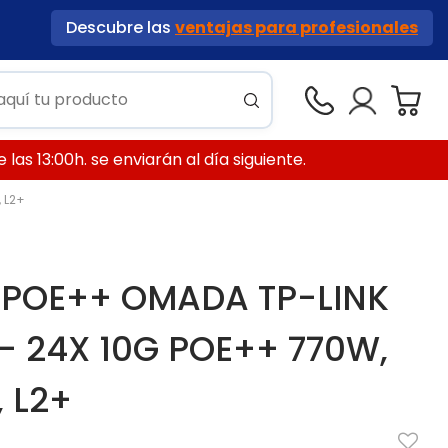
Descubre las
ventajas para profesionales
las 13:00h. se enviarán al día siguiente.
 L2+
 POE++ OMADA TP-LINK
- 24X 10G POE++ 770W,
, L2+