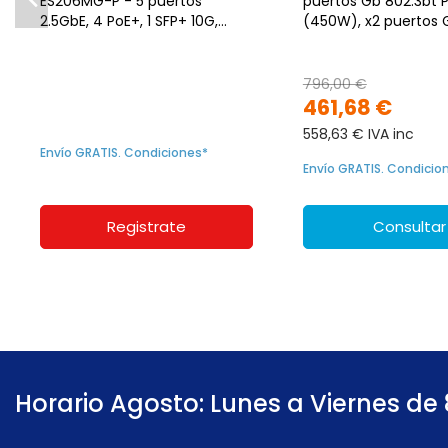
ES206MG-P - 5 puertos
puertos Gb 802.3bt POE++
2.5GbE, 4 PoE+, 1 SFP+ 10G,
(450W), x2 puertos Gb, Layer
70W, L2
2
796,00 €
461,68 €
558,63 € IVA inc
Envío GRATIS. Condiciones*
Envío GRATIS. Condicio
Registrate
Consultar
Horario Agosto: Lunes a Viernes de 