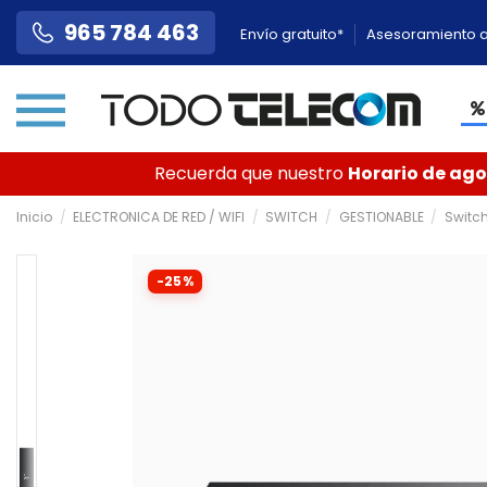
965 784 463
Envío gratuito*
Asesoramiento a
Recuerda que nuestro
Horario de agos
Inicio
ELECTRONICA DE RED / WIFI
SWITCH
GESTIONABLE
Switch
-25%