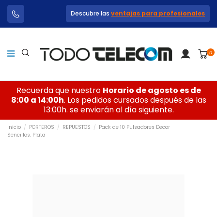
Descubre las
ventajas para profesionales
0
Recuerda que nuestro
Horario de agosto es de
8:00 a 14:00h
. Los pedidos cursados después de las
13:00h. se enviarán al día siguiente.
Inicio
PORTEROS
REPUESTOS
Pack de 10 Pulsadores Decor
Sencillos. Plata