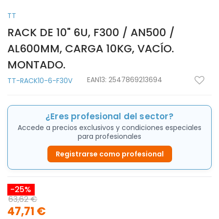
TT
RACK DE 10" 6U, F300 / AN500 /
AL600MM, CARGA 10KG, VACÍO.
MONTADO.
EAN13:
2547869213694
TT-RACK10-6-F30V
¿Eres profesional del sector?
Accede a precios exclusivos y condiciones especiales
para profesionales
Registrarse como profesional
-25%
63,62 €
47,71 €