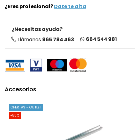
¿Eres profesional?
Date te alta
¿Necesitas ayuda?
664 544 981
Llámanos
965 784 463
Accesorios
OFERTAS - OUTLET
-55%