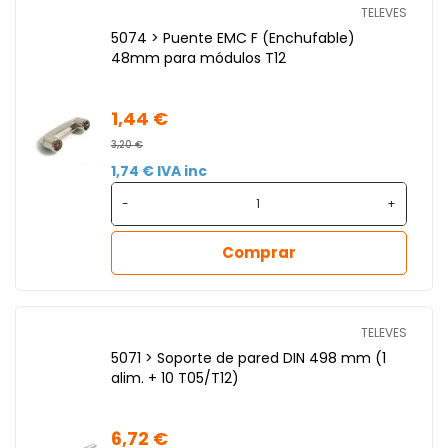
TELEVES
5074 > Puente EMC F (Enchufable)
48mm para módulos T12
1,44 €
3,20 €
1,74 € IVA inc
-
+
Comprar
TELEVES
5071 > Soporte de pared DIN 498 mm (1
alim. + 10 T05/T12)
6,72 €