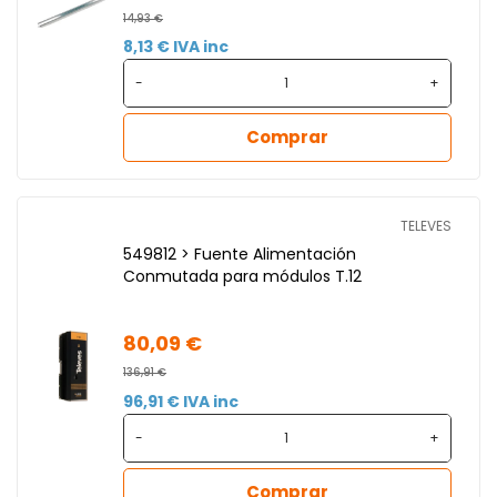
14,93 €
8,13 € IVA inc
-
+
Comprar
TELEVES
549812 > Fuente Alimentación
Conmutada para módulos T.12
80,09 €
136,91 €
96,91 € IVA inc
-
+
Comprar