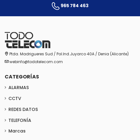
965 784 463
Ptda. Madrigueres Sud / Pol.Ind.Juyarco 40A / Denia (Alicante)
webinfo@todotelecom.com
CATEGORÍAS
ALARMAS
CCTV
REDES DATOS
TELEFONÍA
Marcas