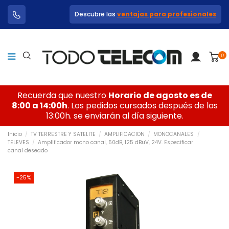
Descubre las
ventajas para profesionales
0
Recuerda que nuestro
Horario de agosto es de
8:00 a 14:00h
. Los pedidos cursados después de las
13:00h. se enviarán al día siguiente.
Inicio
TV TERRESTRE Y SATELITE
AMPLIFICACION
MONOCANALES
TELEVES
Amplificador mono canal, 50dB, 125 dBuV, 24V. Especificar
canal deseado
-25%