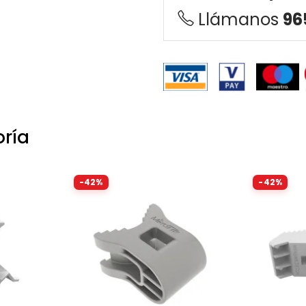
Llámanos
96
oría
-42%
-42%