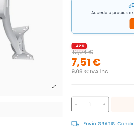
¿E
Accede a precios ex
-42%
12,94 €
7,51 €
9,08 € IVA inc
-
+
Envío GRATIS. Condi