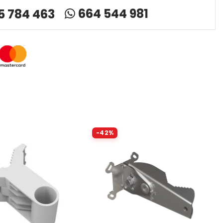
664 544 981
5 784 463
-42%