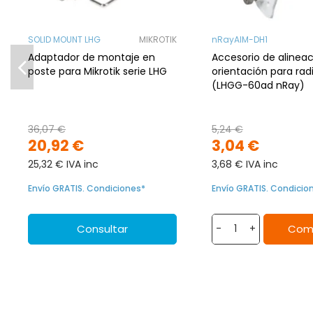
SOLID MOUNT LHG
MIKROTIK
nRayAIM-DH1
Adaptador de montaje en
Accesorio de alineac
poste para Mikrotik serie LHG
orientación para rad
(LHGG-60ad nRay)
36,07 €
5,24 €
20,92 €
3,04 €
25,32 € IVA inc
3,68 € IVA inc
Envío GRATIS. Condiciones*
Envío GRATIS. Condicio
Consultar
Com
-
+