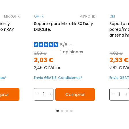
MIKROTIK
QM-X
MIKROTIK
QM
ión y
Soporte para Mikrotik SXTsq y
Soporte 
io nRAY
DISCLite.
pared/mas
antena ha
5
/
5
-
1
opiniones
3,50 €
4,02 €
2,03 €
2,33 €
2,46 € IVA inc
2,82 € IVA
nes*
Envío GRATIS. Condiciones*
Envío GRAT
prar
Comprar
-
+
-
+