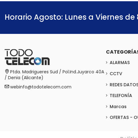
Horario Agosto: Lunes a Viernes de 
CATEGORÍA
ALARMAS
Ptda. Madrigueres Sud / Pol.Ind.Juyarco 40A
CCTV
/ Denia (Alicante)
REDES DATO
webinfo@todotelecom.com
TELEFONÍA
Marcas
OFERTAS - O