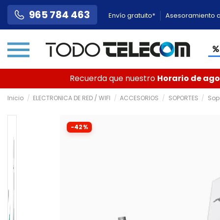
965 784 463
Envío gratuito*
Asesoramiento a
Recuerda que nuestro
Horario de agos
Inicio
ELECTRONICA DE RED / WIFI
ACCESORIOS
SOPORTES
Sopo
-42%