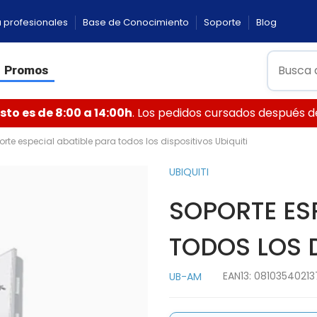
 profesionales
Base de Conocimiento
Soporte
Blog
Promos
to es de 8:00 a 14:00h
. Los pedidos cursados después de 
rte especial abatible para todos los dispositivos Ubiquiti
UBIQUITI
SOPORTE ES
TODOS LOS D
EAN13:
08103540213
UB-AM