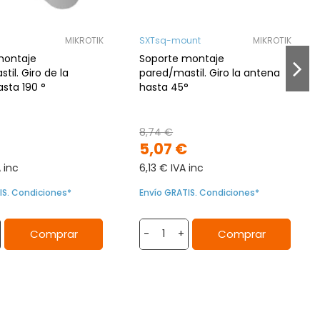
MIKROTIK
SXTsq-mount
MIKROTIK
montaje
Soporte montaje
til. Giro de la
pared/mastil. Giro la antena
sta 190 °
hasta 45°
8,74 €
5,07 €
 inc
6,13 € IVA inc
IS. Condiciones*
Envío GRATIS. Condiciones*
Comprar
Comprar
-
+