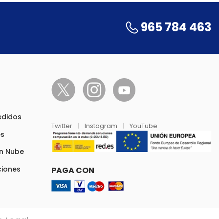
965 784 463
pedidos
Twitter
|
Instagram
|
YouTube
es
en Nube
ciones
PAGA CON