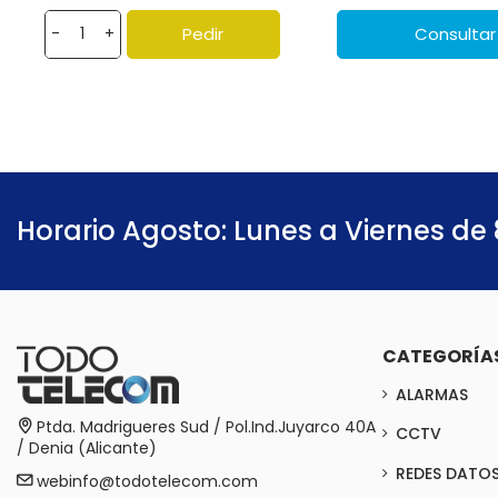
Pedir
Consultar
-
+
Horario Agosto: Lunes a Viernes de 
CATEGORÍA
ALARMAS
Ptda. Madrigueres Sud / Pol.Ind.Juyarco 40A
CCTV
/ Denia (Alicante)
REDES DATO
webinfo@todotelecom.com