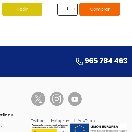
Pedir
Comprar
-
+
965 784 463
pedidos
Twitter
|
Instagram
|
YouTube
es