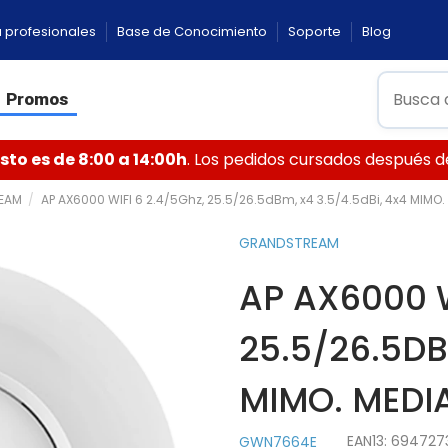
 profesionales
Base de Conocimiento
Soporte
Blog
Promos
to es de 8:00 a 14:00h
. Los pedidos cursados después de 
EAM
AP AX6000 WIFI 6 2.4/5Ghz, 25.5/26.5dBm, x4 3.5/4.5dBi, 4x4 MIMO.
GRANDSTREAM
AP AX6000 W
25.5/26.5DB
MIMO. MEDI
EAN13:
694727
GWN7664E