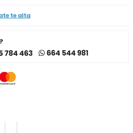
ate te alta
?
664 544 981
5 784 463