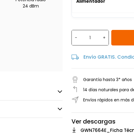
Alimentador
24 dBm
-
+
Envío GRATIS. Condi
Garantía hasta 3* años
14 días naturales para d
Envíos rápidos en más d
Ver descargas
GWN7664E_Ficha Técn