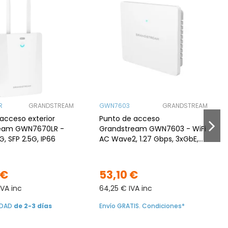
R
GRANDSTREAM
GWN7603
GRANDSTREAM
acceso exterior
Punto de acceso
eam GWN7670LR -
Grandstream GWN7603 - WiFi
5G, SFP 2.5G, IP66
AC Wave2, 1.27 Gbps, 3xGbE,
PoE
 €
53,10 €
IVA inc
64,25 € IVA inc
LIDAD
de 2-3 días
Envío GRATIS. Condiciones*