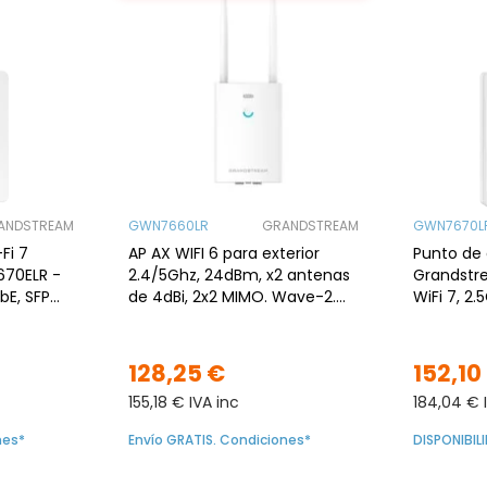
ANDSTREAM
GWN7660LR
GRANDSTREAM
GWN7670L
Fi 7
AP AX WIFI 6 para exterior
Punto de 
70ELR -
2.4/5Ghz, 24dBm, x2 antenas
Grandstr
bE, SFP
de 4dBi, 2x2 MIMO. Wave-2.
WiFi 7, 2.
Fast roaming. WIFI4EU
128,25 €
152,10
155,18 € IVA inc
184,04 € 
nes*
Envío GRATIS. Condiciones*
DISPONIBI