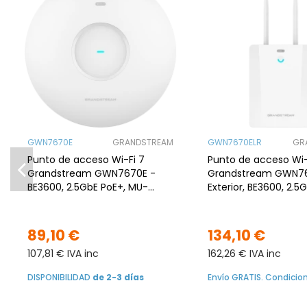
GWN7670E
GRANDSTREAM
GWN7670ELR
GR
Punto de acceso Wi-Fi 7
Punto de acceso Wi-
Grandstream GWN7670E -
Grandstream GWN76
BE3600, 2.5GbE PoE+, MU-
Exterior, BE3600, 2.5G
MIMO, MLO
2.5G, PoE
89,10 €
134,10 €
107,81 € IVA inc
162,26 € IVA inc
DISPONIBILIDAD
de 2-3 días
Envío GRATIS. Condicio