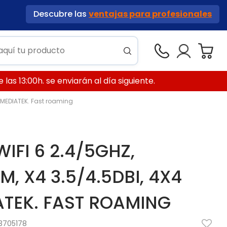
Descubre las
ventajas para profesionales
las 13:00h. se enviarán al día siguiente.
 MEDIATEK. Fast roaming
IFI 6 2.4/5GHZ,
M, X4 3.5/4.5DBI, 4X4
ATEK. FAST ROAMING
3705178