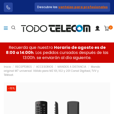
Descubre las
ventajas para profesionales
0
Recuerda que nuestro
Horario de agosto es de
8:00 a 14:00h
. Los pedidos cursados después de las
13:00h. se enviarán al día siguiente.
Inicio
RECEPTORES
ACCESORIOS
MANDOS A DISTANCIA
Mando
original M7 universal. Válido para MZ 101, 102 y 201 Canal Digitaal, TVV y
Télésat.
-15%