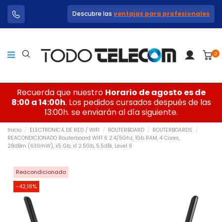
Descubre las
ventajas para profesionales
0
Recuerda que nuestro
Horario de agosto es de
8:00 a 14:00h
. Los pedidos cursados después de las
13:00h. se enviarán al día siguiente.
Inicio
ELECTRONICA DE RED / WIFI
ROUTERBOARD
ROUTERBOARDS
REACONDICIONADO Routerboard WIFI 6 2.4/5Ghz, 1Gb RAM, 4 Cores,
28dBm (630mW), x5 Gb, x1 2.5Gb, 5.5dBi, Level 6
Reacondicionado
-42,18%