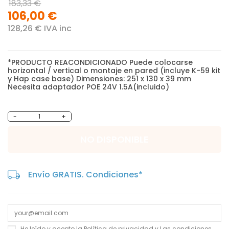
183,33 €
106,00 €
128,26 € IVA inc
*PRODUCTO REACONDICIONADO Puede colocarse
horizontal / vertical o montaje en pared (incluye K-59 kit
y Hap case base) Dimensiones: 251 x 130 x 39 mm
Necesita adaptador POE 24V 1.5A(incluido)
-
+
NO DISPONIBLE
Envío GRATIS. Condiciones*
He leído y acepto la
Política de privacidad
y Las
condiciones