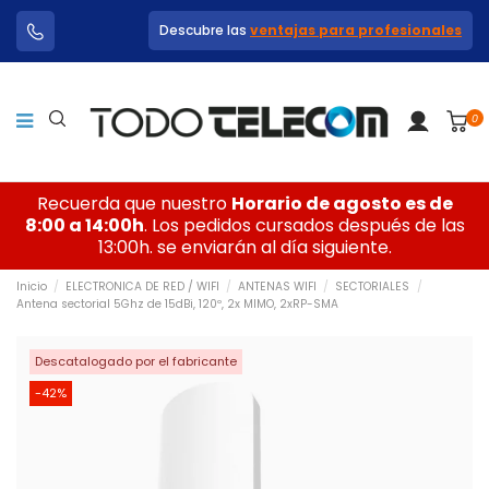
Descubre las
ventajas para profesionales
0
Recuerda que nuestro
Horario de agosto es de
8:00 a 14:00h
. Los pedidos cursados después de las
13:00h. se enviarán al día siguiente.
Inicio
ELECTRONICA DE RED / WIFI
ANTENAS WIFI
SECTORIALES
Antena sectorial 5Ghz de 15dBi, 120º, 2x MIMO, 2xRP-SMA
Descatalogado por el fabricante
-42%