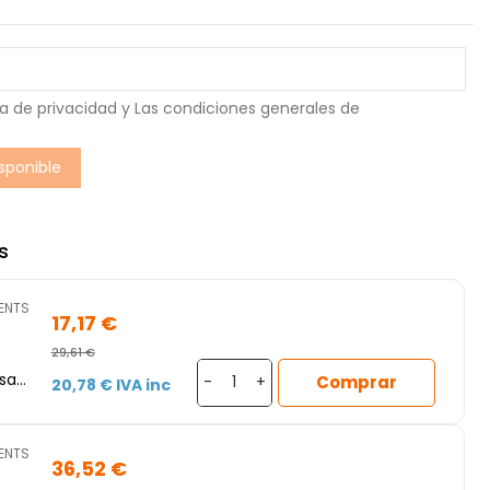
ca de privacidad
y Las
condiciones generales de
s
MENTS
17,17 €
29,61 €
sal
Comprar
-
+
20,78 € IVA inc
y
MENTS
36,52 €