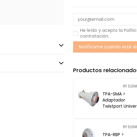
He leído y acepto la
Políti
contratación
.
Productos relacionado
RF ELE
TPA-SMA >
Adaptador
Twistport Univer
con x2 RP-SMA 
antena RF-
Elements
RF ELE
TPA-RBP >