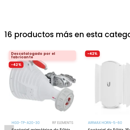
16 productos más en esta categ
Descatalogado por el
-42%
fabricante
-42%
HG3-TP-A20-30
RF ELEMENTS
AIRMAX HORN-5-60
Sectorial asimétrica de 5GHz,
Sectorial de 5GHz, 16d