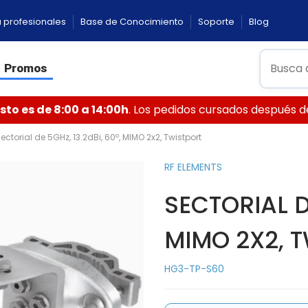
 profesionales
Base de Conocimiento
Soporte
Blog
Promos
to es de 8:00 a 14:00h
. Los pedidos cursados después de 
ectorial de 5GHz, 13.2dBi, 60º, MIMO 2x2, Twistport
RF ELEMENTS
SECTORIAL DE
MIMO 2X2, 
HG3-TP-S60