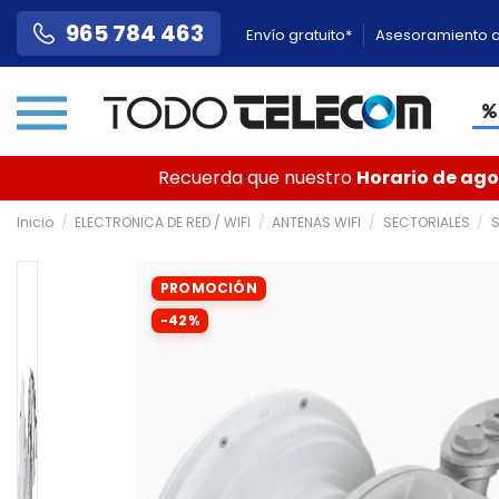
965 784 463
Envío gratuito*
Asesoramiento a
Recuerda que nuestro
Horario de agos
Inicio
ELECTRONICA DE RED / WIFI
ANTENAS WIFI
SECTORIALES
S
PROMOCIÓN
-42%