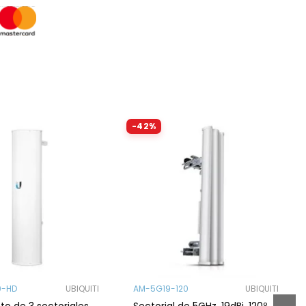
-42%
0-HD
UBIQUITI
AM-5G19-120
UBIQUITI
o de 3 sectoriales
Sectorial de 5GHz, 19dBi, 120º,