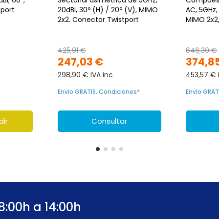
 port
20dBi, 30º (H) / 20º (V), MIMO
AC, 5GHz, 
2x2. Conector Twistport
MIMO 2x2
425,91 €
646,30 €
247,03 €
374,8
298,90 € IVA inc
453,57 € 
Envío GRATIS. Condiciones*
Envío GRAT
dir
Consultar
8:00h a 14:00h