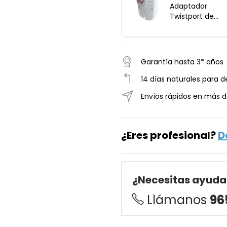
Adaptador
Twistport de
conexión placa
Mikrotik y anten
RF-Elements
RF ELE
Garantía hasta 3* años
TPA-PAF >
Adaptador
14 días naturales para d
Twistport de
conexión Rocke
Envíos rápidos en más d
AC, PRISM, Airfib
5X y antena RF-
RF ELE
Elements
TPA-RBC >
¿Eres profesional?
D
Adaptador
Twistport de
conexión RB91x,
RB71x, RB4xx, RBM
¿Necesitas ayuda
antena RF-
Elements
Llámanos
96