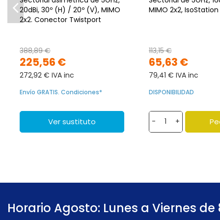
20dBi, 30º (H) / 20º (V), MIMO
MIMO 2x2, IsoStation
2x2. Conector Twistport
388,89 €
113,15 €
225,56 €
65,63 €
272,92 € IVA inc
79,41 € IVA inc
Envío GRATIS. Condiciones*
DISPONIBILIDAD
Ver sustituto
Pe
-
+
Horario Agosto: Lunes a Viernes de 