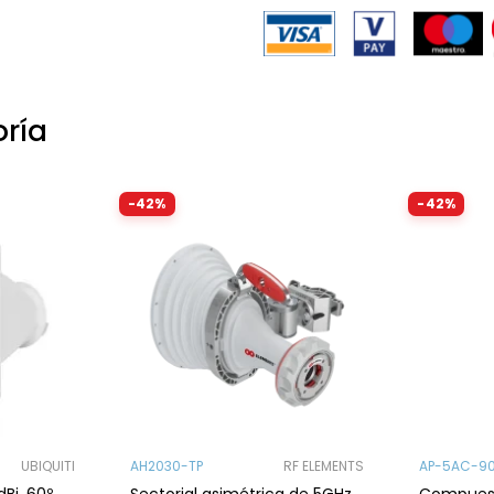
oría
-42%
-42%
UBIQUITI
AH2030-TP
RF ELEMENTS
AP-5AC-9
Bi, 60º,
Sectorial asimétrica de 5GHz,
Compuest