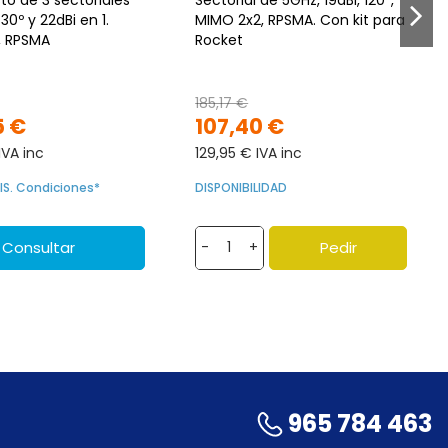
30º y 22dBi en 1.
MIMO 2x2, RPSMA. Con kit para
, RPSMA
Rocket
185,17 €
5 €
107,40 €
IVA inc
129,95 € IVA inc
IS. Condiciones*
DISPONIBILIDAD
Consultar
Pedir
-
+
965 784 463